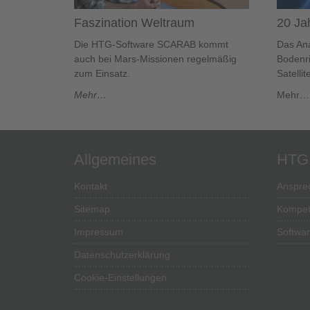
20 J
Faszination Weltraum
Das An
Die HTG-Software SCARAB kommt
Bodenri
auch bei Mars-Missionen regelmäßig
Satelli
zum Einsatz.
Mehr…
Mehr…
Allgemeines
HTG
Kontakt
Anspre
Sitemap
Kompet
Impressum
Softwa
Datenschutzerklärung
Cookie-Einstellungen