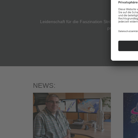
Leidenschaft für die Faszination Strömungsmechani
praktischen Anw
NEWS: