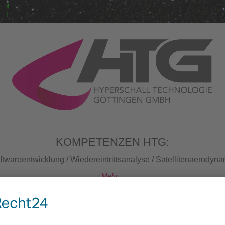
KOMPETENZEN HTG:
ftwareentwicklung / Wiedereintrittsanalyse / Satellitenaerodyna
Mehr...