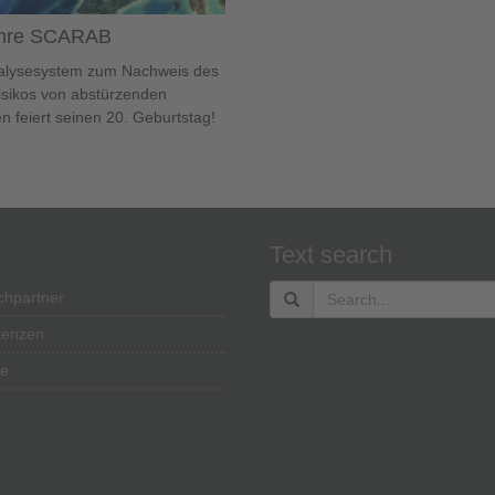
ahre SCARAB
alysesystem zum Nachweis des
sikos von abstürzenden
ten feiert seinen 20. Geburtstag!
Text search
chpartner
enzen
re