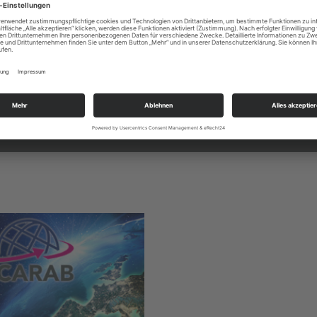
FASZINATION STRÖMUNGSMECHANIK
HTG
k. Dabei ist unsere Produkt- und Dienstleistungspalette breit gefächer
endungen. Entsprechend lassen sich die Schwerpunkte in folgende Ber
• Orbitalaerodynamik und Gaskinetik •
• Simulation von Wiedereintritten •
• Industrieberatung auf strömungstechnischem Gebiet •